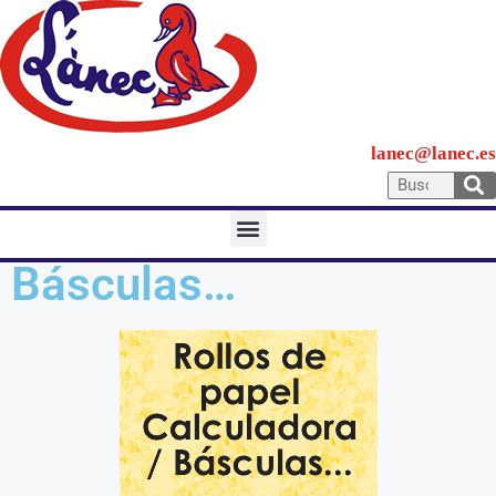
lanec@lanec.es
Rollos de papel
Calculadora /
Básculas…