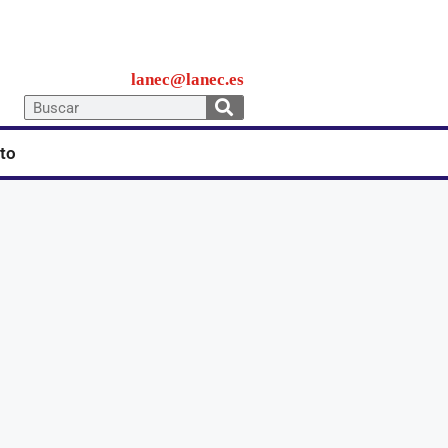
lanec@lanec.es
to